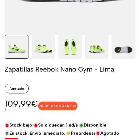
Zapatillas Reebok Nano Gym - Lima
Agotado
Precio
109,99€
% DE DESCUENTO
de
PRECIO
POR
/
POR
venta
UNIDAD
Stock bajo
Solo quedan
1
ud/s
Disponible
En stock. Envío inmediato.
Preordenar
Agotado