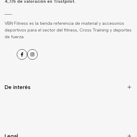
4,7/5 de
valoración en Trustpilot
.
⎯⎯⎯
VBN Fitness es la tienda referencia de material y accesorios
deportivos para el sector del fitness, Cross Training y deportes
de fuerza.
Facebook
Instagram
De interés
Blog
Contacto
Envíos
Legal