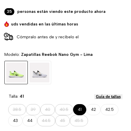
35
personas están viendo este producto ahora
uds vendidas en las últimas horas
Cómpralo antes de
y recíbelo el
Modelo:
Zapatillas Reebok Nano Gym - Lima
Zapatillas
Zapatillas
Reebok
Reebok
Nano
Nano
Gym
Gym
-
-
Talla:
41
Guía de tallas
Lima
Blanco/Negro
Variante
Variante
Variante
Variante
38.5
39
40
40.5
41
42
42.5
agotada
agotada
agotada
agotada
Variante
Variante
Variante
43
44
44.5
45
45.5
agotada
agotada
agotada