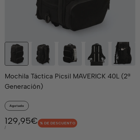
Mochila Táctica Picsil MAVERICK 40L (2ª
Generación)
Agotado
Precio
129,95€
% DE DESCUENTO
de
PRECIO
POR
/
POR
venta
UNIDAD