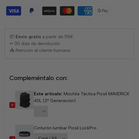
lista
de
favori
📦
Envío gratis
a partir de 55€
↩ 30 días de devolución
📥 Atención al cliente humana
Compleméntalo con:
Este artículo:
Mochila Táctica Picsil MAVERICK
40L (2ª Generación)
Precio
Cinturón lumbar Picsil LockPro
de
venta