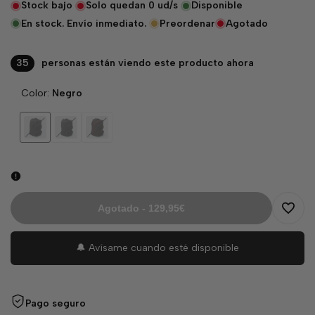
Stock bajo
Solo quedan
0
ud/s
Disponible
En stock. Envío inmediato.
Preordenar
Agotado
35
personas están viendo este producto ahora
Color:
Negro
Variante
Negro
Variante
Burdeos
Variante
Azul
agotada
agotada
agotada
Agotado
-
129,95€
Agreg
🔔 Avísame cuando esté disponible
a
la
Pago seguro