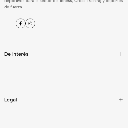
deportivos para el sector del fitness, Cross Training y deportes
de fuerza.
Facebook
Instagram
De interés
Blog
Contacto
Envíos
Legal
Devoluciones
Tarjeta Regalo
Aviso legal
Marcas