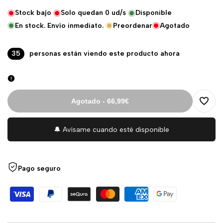
venta
UNIDAD
Stock bajo
Solo quedan
0
ud/s
Disponible
En stock. Envío inmediato.
Preordenar
Agotado
35
personas están viendo este producto ahora
Agotado
-
66,99€
Agreg
🔔 Avísame cuando esté disponible
a
la
Pago seguro
lista
de