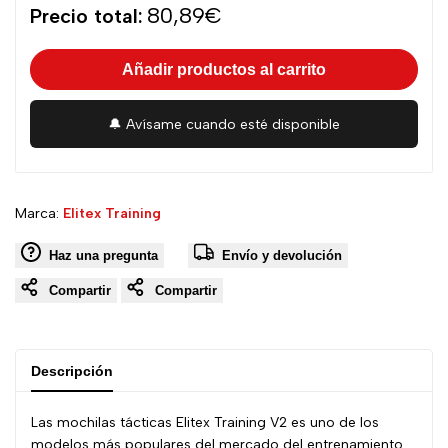
Precio
80,89€
Precio total:
total
Añadir productos al carrito
de
venta
🔔 Avísame cuando esté disponible
Proveedor:
Marca:
Elitex Training
Haz una pregunta
Envío y devolución
Compartir
Compartir
Descripción
Las mochilas tácticas Elitex Training V2 es uno de los
modelos más populares del mercado del entrenamiento