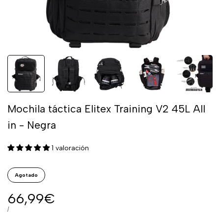
Mochila táctica Elitex Training V2 45L All
in - Negra
1 valoración
Agotado
Precio
66,99€
de
PRECIO
POR
/
POR