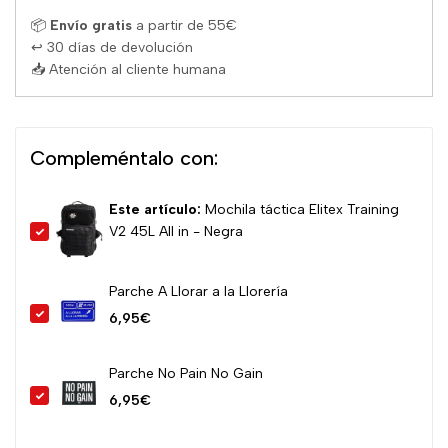
favori
📦
Envío gratis
a partir de 55€
↩ 30 días de devolución
📥 Atención al cliente humana
Compleméntalo con:
Este artículo:
Mochila táctica Elitex Training
V2 45L All in - Negra
Precio
de
Parche A Llorar a la Llorería
venta
Precio
6,95€
de
venta
Parche No Pain No Gain
Precio
6,95€
de
venta