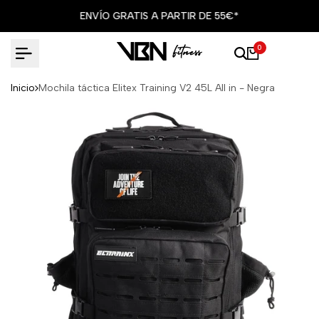
Ir
ENVÍO GRATIS A PARTIR DE 55€*
al
contenido
0
Inicio
Mochila táctica Elitex Training V2 45L All in - Negra