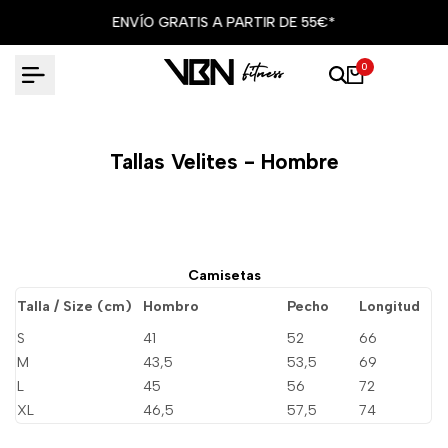
Ir
ENVÍO GRATIS A PARTIR DE 55€*
al
contenido
0
Tallas Velites - Hombre
Camisetas
Talla / Size (cm)
Hombro
Pecho
Longitud
S
41
52
66
M
43,5
53,5
69
L
45
56
72
XL
46,5
57,5
74