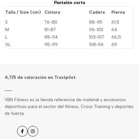
Pantalón corto
Talla / Size (cm)
Cintura
Cadera
Pierna
S
76-80
88-95
61,5
M
81-87
96-102
64
L
88-94
103-107
66,5
XL
95-99
108-114
69
4,7/5 de
valoración en Trustpilot
.
⎯⎯⎯
VBN Fitness es la tienda referencia de material y accesorios
deportivos para el sector del fitness, Cross Training y deportes
de fuerza.
Facebook
Instagram